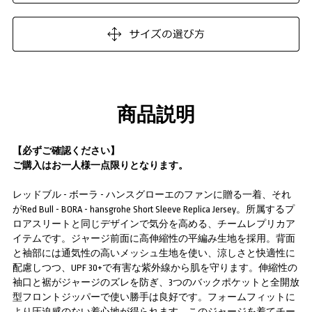
商品説明
【必ずご確認ください】
ご購入はお一人様一点限りとなります。
レッドブル - ボーラ - ハンスグローエのファンに贈る一着、それ
がRed Bull - BORA - hansgrohe Short Sleeve Replica Jersey。所属するプ
ロアスリートと同じデザインで気分を高める、チームレプリカア
イテムです。ジャージ前面に高伸縮性の平編み生地を採用。背面
と袖部には通気性の高いメッシュ生地を使い、涼しさと快適性に
配慮しつつ、UPF 30+で有害な紫外線から肌を守ります。伸縮性の
袖口と裾がジャージのズレを防ぎ、3つのバックポケットと全開放
型フロントジッパーで使い勝手は良好です。フォームフィットに
より圧迫感のない着心地が得られます。このジャージを着てチー