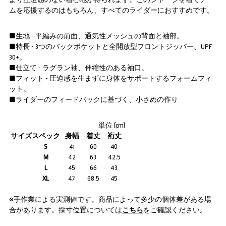
ムを応援するのはもちろん、すべてのライダーにおすすめです。
■生地 - 平編みの前面、通気性メッシュの背面と袖部。
■特長 - 3つのバックポケットと全開放型フロントジッパー、UPF
30+。
■仕立て - ラグラン袖、伸縮性のある袖口。
■フィット - 圧迫感を生まずに身体をサポートするフォームフィ
ット。
■ライダーのフィードバックに基づく、小さめの作り
単位 (cm)
サイズスペック
身幅
着丈
裄丈
S
41
60
40
M
42
63
42.5
L
45
66
43
XL
47
68.5
45
※手作業による実測値です。商品によって多少の個体差がある場
合があります。採寸位置については
こちら
をご確認ください。