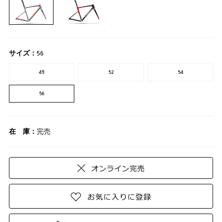
サイズ：
56
49
52
54
56
在 庫：
完売