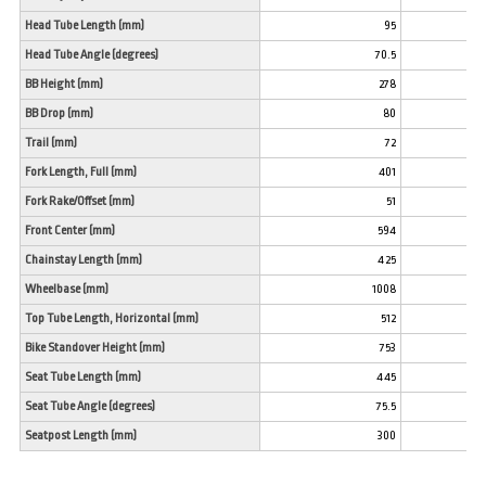
Head Tube Length (mm)
95
Head Tube Angle (degrees)
70.5
BB Height (mm)
278
BB Drop (mm)
80
Trail (mm)
72
Fork Length, Full (mm)
401
Fork Rake/Offset (mm)
51
Front Center (mm)
594
Chainstay Length (mm)
425
Wheelbase (mm)
1008
Top Tube Length, Horizontal (mm)
512
Bike Standover Height (mm)
753
Seat Tube Length (mm)
445
Seat Tube Angle (degrees)
75.5
Seatpost Length (mm)
300