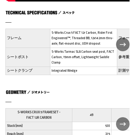
S-Works Crux 5 FACT 12r Carbon, Rider First
フレーム
Engineered™, Threaded BB, 12x142mm thru-
フォーク
axle, flat-mount disc, UDH dropout
S-Works Tarmac SL8 Carbon seat post, FACT
シートポスト
Carbon, 15mm offset, Lightweight Saddle
参考重量
Clamp
シートクランプ
Integrated Wedge
計測サイ
S-WORKS CRUX 5 FRAMESET -
49
52
FACT 12R CARBON
Stack (mm)
530
Reach (mm)
375