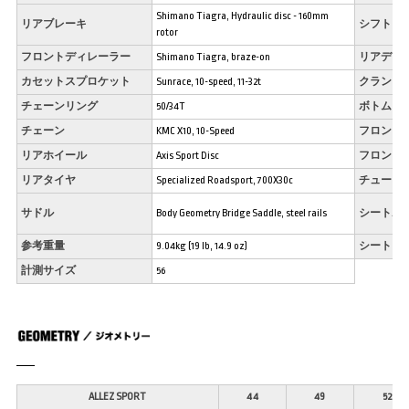
Shimano Tiagra, Hydraulic disc - 160mm
リアブレーキ
シフトレ
rotor
フロントディレーラー
Shimano Tiagra, braze-on
リアディ
カセットスプロケット
Sunrace, 10-speed, 11-32t
クランク
チェーンリング
50/34T
ボトムブ
チェーン
KMC X10, 10-Speed
フロント
リアホイール
Axis Sport Disc
フロント
リアタイヤ
Specialized Roadsport, 700X30c
チューブ
サドル
Body Geometry Bridge Saddle, steel rails
シートポ
参考重量
9.04kg (19 lb, 14.9 oz)
シートク
計測サイズ
56
ALLEZ SPORT
44
49
52