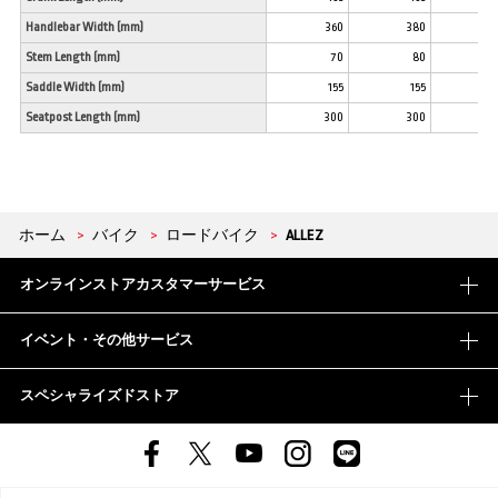
Handlebar Width (mm)
360
380
4
Stem Length (mm)
70
80
Saddle Width (mm)
155
155
1
Seatpost Length (mm)
300
300
3
ホーム
>
バイク
>
ロードバイク
>
ALLEZ
オンラインストアカスタマーサービス
イベント・その他サービス
スペシャライズドストア