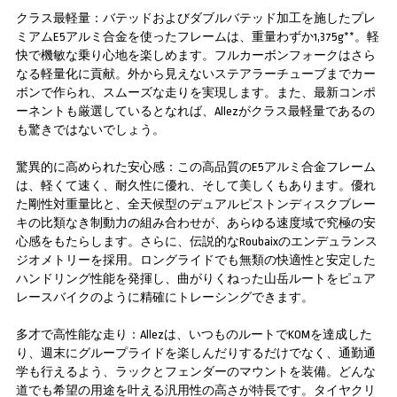
クラス最軽量：バテッドおよびダブルバテッド加工を施したプレ
ミアムE5アルミ合金を使ったフレームは、重量わずか1,375g**。軽
快で機敏な乗り心地を楽しめます。フルカーボンフォークはさら
なる軽量化に貢献。外から見えないステアラーチューブまでカー
ボンで作られ、スムーズな走りを実現します。また、最新コンポ
ーネントも厳選しているとなれば、Allezがクラス最軽量であるの
も驚きではないでしょう。
驚異的に高められた安心感：この高品質のE5アルミ合金フレーム
は、軽くて速く、耐久性に優れ、そして美しくもあります。優れ
た剛性対重量比と、全天候型のデュアルピストンディスクブレー
キの比類なき制動力の組み合わせが、あらゆる速度域で究極の安
心感をもたらします。さらに、伝説的なRoubaixのエンデュランス
ジオメトリーを採用。ロングライドでも無類の快適性と安定した
ハンドリング性能を発揮し、曲がりくねった山岳ルートをピュア
レースバイクのように精確にトレーシングできます。
多才で高性能な走り：Allezは、いつものルートでKOMを達成した
り、週末にグループライドを楽しんだりするだけでなく、通勤通
学も行えるよう、ラックとフェンダーのマウントを装備。どんな
道でも希望の用途を叶える汎用性の高さが特長です。タイヤクリ