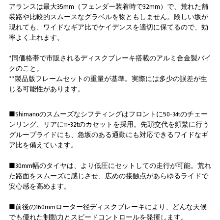
アランスは最大35mm（フェンダー装着時で32mm）で、荒れた舗
装路や比較的スムースなグラベルを物ともしません。険しい坂が
現れても、ワイドなギア比でケイデンスを適切に保てるので、効
率よく上れます。
*同価格帯で市販されるディスクブレーキ搭載のアルミ合金製バイ
クのこと。
**製品版フレームセットの重量が基準。実際には多少の誤差が生
じる可能性があります。
■Shimanoのスムーズなシフティングはフロントに50-34tのチェー
ンリング、リアに11-32tのカセットを採用。先頭交代を頻繁に行う
グループライドにも、急坂のある通勤にも対応できるワイドなギ
ア比を備えています。
■30mm幅のタイヤは、より低圧にセットしての走行が可能。荒れ
た路面をスムーズに感じさせ、広めの接触点があらゆるライドで
安心感を高めます。
■前後の160mmローター径ディスクブレーキにより、どんな天候
でも優れた制動力とスピードコントロールを発揮します。