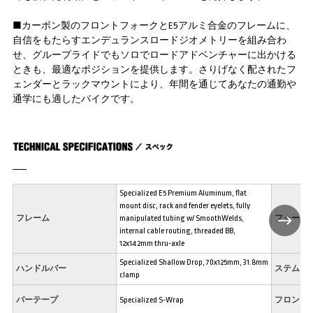
■カーボン製のフロントフォークとE5アルミ合金のフレームに、
自信をもたらすエンデュランスロードジオメトリーを組み合わ
せ、グループライドでもソロでロードアドベンチャーに出かける
ときも、最適なポジションを提供します。さりげなく配されたフ
ェンダーとラックマウントにより、年間を通じてあなたの通勤や
通学にも適したバイクです。
Specialized E5 Premium Aluminum, flat
mount disc, rack and fender eyelets, fully
フレーム
manipulated tubing w/ SmoothWelds,
フォーク
internal cable routing, threaded BB,
12x142mm thru-axle
Specialized Shallow Drop, 70x125mm, 31.8mm
ハンドルバー
ステム
clamp
バーテープ
Specialized S-Wrap
フロント