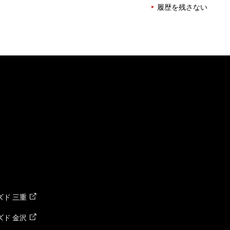
履歴を残さない
ド 三重
ド 金沢