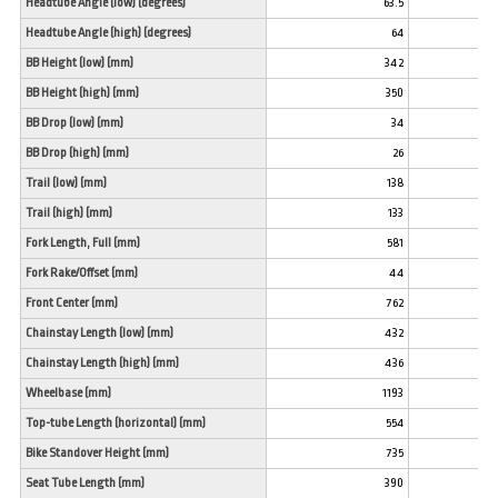
Headtube Angle (low) (degrees)
63.5
Headtube Angle (high) (degrees)
64
BB Height (low) (mm)
342
BB Height (high) (mm)
350
BB Drop (low) (mm)
34
BB Drop (high) (mm)
26
Trail (low) (mm)
138
Trail (high) (mm)
133
Fork Length, Full (mm)
581
Fork Rake/Offset (mm)
44
Front Center (mm)
762
Chainstay Length (low) (mm)
432
Chainstay Length (high) (mm)
436
Wheelbase (mm)
1193
Top-tube Length (horizontal) (mm)
554
Bike Standover Height (mm)
735
Seat Tube Length (mm)
390