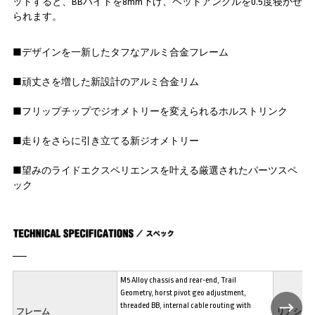
ットすると、BBハイトを8mm下げ、ヘッドアングルを0.5度寝かせ
られます。
■デザインを一新したタフなアルミ合金フレーム
■頑丈さを増した新設計のアルミ合金リム
■フリップチップでジオメトリーを変えられるホルストリンク
■走りをさらに引き立てる新ジオメトリー
■望みのライドエクスペリエンスを叶える厳選されたパーツスペ
ック
M5 Alloy chassis and rear-end, Trail
Geometry, horst pivot geo adjustment,
threaded BB, internal cable routing with
フレーム
リアショ