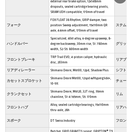
external rear brake option, 12x148mm
dropouts, sealed cartridge bearing pivots,
SRAM UDH compatible, 170mm of travel
FOX FLOAT 38 Rhythm, GRIP damper, two
フォーク
position Sweep adjustment, 15x110mm QR
ステム
axle, 44mm offset, 170mm of travel
Specialized, 6061 alloy, 6-degree upsweep, 8-
ハンドルバー
degree backsweep, 30mm rise, S1: 780mm
グリップ
width, S2-S5: 800mm width
TRP Trail EVO, 4-piston caliper, hydraulic
フロントブレーキ
リアブレ
disc, 203mm
リアディレーラー
Shimano Deore, M6100, 12pd, Shadow Plus
シフトレ
Shimano Deore M6100, 12spd w/Hyperglide+,
カセットスプロケット
チェーン
10-51t
Shimano Deore, M6120, 32T ring, 55mm
クランクセット
リム
chainline, S1-4:165mm, S5: 170mm
Alloy, sealed cartridge bearings, 15x110mm
フロントハブ
リアハブ
thru-axle, 28h
スポーク
DT Swiss Industry
フロント
Butcher, GRID GRAVITY casing, GRIPTON® T9