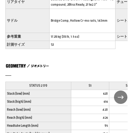
リアタイヤ
チューブ
compound, 2Bliss Ready, 27.5x2.3″
サドル
Bridge Comp, Hollow Cr-mo rails, 143mm
シートポ
参考重量
17.28 kg (38 lb, 1.5 oz)
シートク
計測サイズ
S3
STATUS 2 170
S1
S2
Stack (low) (mm)
620
Stack (high) (mm)
616
Reach (low) (mm)
420
Reach (high) (mm)
426
Headtube Length (mm)
95