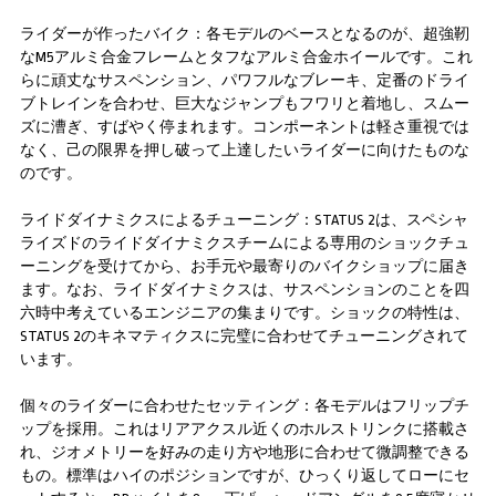
ライダーが作ったバイク：各モデルのベースとなるのが、超強靭
なM5アルミ合金フレームとタフなアルミ合金ホイールです。これ
らに頑丈なサスペンション、パワフルなブレーキ、定番のドライ
ブトレインを合わせ、巨大なジャンプもフワリと着地し、スムー
ズに漕ぎ、すばやく停まれます。コンポーネントは軽さ重視では
なく、己の限界を押し破って上達したいライダーに向けたものな
のです。
ライドダイナミクスによるチューニング：STATUS 2は、スペシャ
ライズドのライドダイナミクスチームによる専用のショックチュ
ーニングを受けてから、お手元や最寄りのバイクショップに届き
ます。なお、ライドダイナミクスは、サスペンションのことを四
六時中考えているエンジニアの集まりです。ショックの特性は、
STATUS 2のキネマティクスに完璧に合わせてチューニングされて
います。
個々のライダーに合わせたセッティング：各モデルはフリップチ
ップを採用。これはリアアクスル近くのホルストリンクに搭載さ
れ、ジオメトリーを好みの走り方や地形に合わせて微調整できる
もの。標準はハイのポジションですが、ひっくり返してローにセ