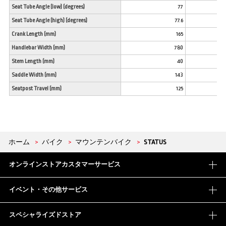
Seat Tube Angle (low) (degrees)
77
Seat Tube Angle (high) (degrees)
77.6
Crank Length (mm)
165
Handlebar Width (mm)
780
Stem Length (mm)
40
Saddle Width (mm)
143
Seatpost Travel (mm)
125
ホーム
>
バイク
>
マウンテンバイク
>
STATUS
オンラインストアカスタマーサービス
イベント・その他サービス
スペシャライズドストア