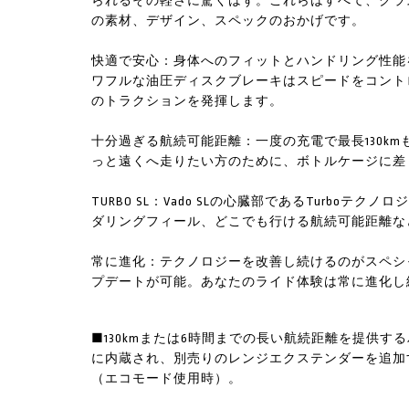
られるその軽さに驚くはず。これらはすべて、クラス最
の素材、デザイン、スペックのおかげです。
快適で安心：身体へのフィットとハンドリング性能
ワフルな油圧ディスクブレーキはスピードをコント
のトラクションを発揮します。
十分過ぎる航続可能距離：一度の充電で最長130k
っと遠くへ走りたい方のために、ボトルケージに差
TURBO SL：Vado SLの心臓部であるTurb
ダリングフィール、どこでも行ける航続可能距離な
常に進化：テクノロジーを改善し続けるのがスペシ
プデートが可能。あなたのライド体験は常に進化し
■130kmまたは6時間までの長い航続距離を提供す
に内蔵され、別売りのレンジエクステンダーを追加す
（エコモード使用時）。