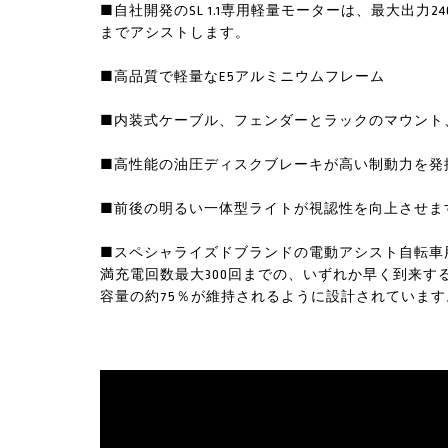
■自社開発のSL 1.1専用軽量モーターは、最大出力2
までアシストします。
■高品質で軽量なE5アルミニウムフレーム
■内装式ケーブル、フェンダーとラックのマウント
■高性能の油圧ディスクブレーキが高い制動力を発
■前後の明るい一体型ライトが視認性を向上させま
■スペシャライズドブランドの電動アシスト自転車
満充電回数最大300回までの、いずれか早く到来
容量の約75％が維持されるように設計されています