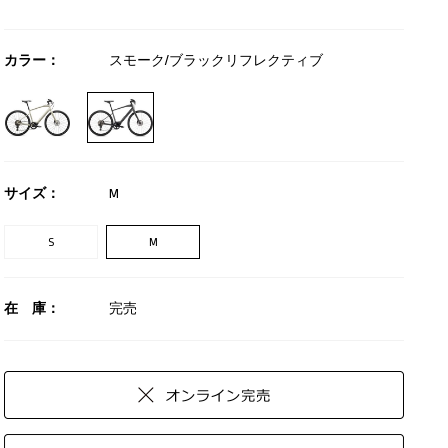
カラー：
スモーク/ブラックリフレクティブ
サイズ：
M
S
M
在 庫：
完売