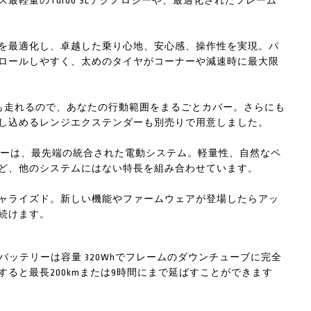
軽量のTurbo SLテクノロジーや、最適化されたフレーム
を最適化し、卓越した乗り心地、安心感、操作性を実現。パ
ロールしやすく、太めのタイヤがコーナーや減速時に最大限
mも走れるので、あなたの行動範囲をまるごとカバー。さらにも
し込めるレンジエクステンダーも別売りで用意しました。
oテクノロジーは、最先端の統合された電動システム。軽量性、自然なペ
ど、他のシステムにはない特長を組み合わせています。
ャライズド。新しい機能やファームウェアが登場したらアッ
続けます。
るバッテリーは容量 320Whでフレームのダウンチューブに完全
ると最長200kmまたは9時間にまで延ばすことができます