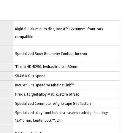
Rigid full aluminum disc, Boost™ 12x110mm, front-rack-
compatible
Specialized Body Geometry Contour, lock-on
Tektro HD-R290, hydraulic disc, 160mm
SRAM NX, 11-speed
KMC e11S, 11-speed w/ Missing Link™
Praxis, Forged alloy M30, custom offset
Specialized Commuter w/ grip tape & reflectors
Specialized alloy front hub disc, sealed cartridge bearings,
12x110mm, Center Lock™, 24h