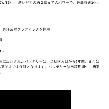
40W/35Nm、漕いだ力の約２倍までのパワーで、最高時速24km
、再帰反射グラフィックを採用
揮
す。
用に設計されたバッテリーは、当初購入日から2年間、または
する期間まで本保証となります。バッテリーは当該期間中、初期
。