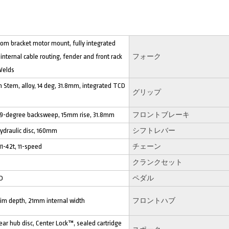
om bracket motor mount, fully integrated
internal cable routing, fender and front rack
フォーク
Welds
h Stem, alloy, 14 deg, 31.8mm, integrated TCD
グリップ
y, 9-degree backsweep, 15mm rise, 31.8mm
フロントブレーキ
ydraulic disc, 160mm
シフトレバー
1-42t, 11-speed
チェーン
d
クランクセット
CD
ペダル
im depth, 21mm internal width
フロントハブ
rear hub disc, Center Lock™, sealed cartridge