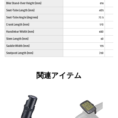
Bike Stand-Over Height (mm)
616
Seat-Tube Length (mm)
405
Seat-Tube Angle (degrees)
73.5
Crank Length (mm)
170
Handlebar Width (mm)
680
Stem Length (mm)
60
Saddle Width (mm)
155
Seatpost Length (mm)
350
関連アイテム