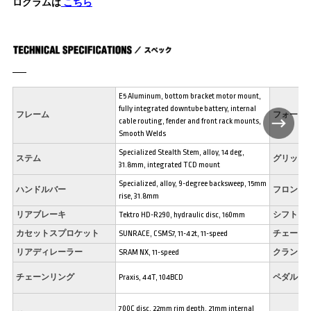
ログラムは
こちら
E5 Aluminum, bottom bracket motor mount,
fully integrated downtube battery, internal
フレーム
フォーク
cable routing, fender and front rack mounts,
Smooth Welds
Specialized Stealth Stem, alloy, 14 deg,
ステム
グリップ
31.8mm, integrated TCD mount
Specialized, alloy, 9-degree backsweep, 15mm
ハンドルバー
フロント
rise, 31.8mm
リアブレーキ
Tektro HD-R290, hydraulic disc, 160mm
シフトレ
カセットスプロケット
SUNRACE, CSMS7, 11-42t, 11-speed
チェーン
リアディレーラー
SRAM NX, 11-speed
クランク
チェーンリング
Praxis, 44T, 104BCD
ペダル
700C disc, 22mm rim depth, 21mm internal