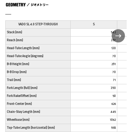
VADO SL 4.0 STEP-THROUGH
S
Stack (mm)
542
Reach (mm)
397
Head-Tube Length (mm)
130
Head-Tube Angle (degrees)
70
B-B Height (mm)
291
B-B Drop (mm)
70
Trail (mm)
71
Fork Length (full) (mm)
390
Fork Rake/Offset (mm)
50
Front-Center (mm)
626
Chain-Stay Length (mm)
445
Wheelbase (mm)
1062
Top-Tube Length (horizontal) (mm)
558