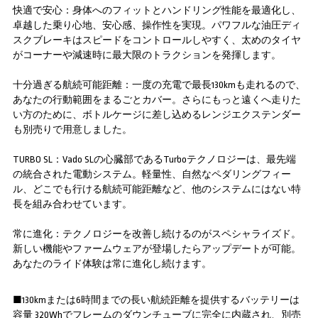
快適で安心：身体へのフィットとハンドリング性能を最適化し、
卓越した乗り心地、安心感、操作性を実現。パワフルな油圧ディ
スクブレーキはスピードをコントロールしやすく、太めのタイヤ
がコーナーや減速時に最大限のトラクションを発揮します。
十分過ぎる航続可能距離：一度の充電で最長130kmも走れるので、
あなたの行動範囲をまるごとカバー。さらにもっと遠くへ走りた
い方のために、ボトルケージに差し込めるレンジエクステンダー
も別売りで用意しました。
TURBO SL：Vado SLの心臓部であるTurboテクノロジーは、最先端
の統合された電動システム。軽量性、自然なペダリングフィー
ル、どこでも行ける航続可能距離など、他のシステムにはない特
長を組み合わせています。
常に進化：テクノロジーを改善し続けるのがスペシャライズド。
新しい機能やファームウェアが登場したらアップデートが可能。
あなたのライド体験は常に進化し続けます。
■130kmまたは6時間までの長い航続距離を提供するバッテリーは
容量 320Whでフレームのダウンチューブに完全に内蔵され、別売