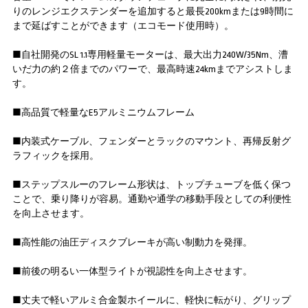
りのレンジエクステンダーを追加すると最長200kmまたは9時間に
まで延ばすことができます（エコモード使用時）。
■自社開発のSL 1.1専用軽量モーターは、最大出力240W/35Nm、漕
いだ力の約２倍までのパワーで、最高時速24kmまでアシストしま
す。
■高品質で軽量なE5アルミニウムフレーム
■内装式ケーブル、フェンダーとラックのマウント、再帰反射グ
ラフィックを採用。
■ステップスルーのフレーム形状は、トップチューブを低く保つ
ことで、乗り降りが容易。通勤や通学の移動手段としての利便性
を向上させます。
■高性能の油圧ディスクブレーキが高い制動力を発揮。
■前後の明るい一体型ライトが視認性を向上させます。
■丈夫で軽いアルミ合金製ホイールに、軽快に転がり、グリップ