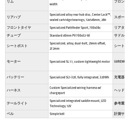
リム
フロント
width
Specialized alloy rear hub disc, Center Lock™,
リアハブ
スポーク
sealed cartridge bearings, 12x148mm, 28h
フロントタイヤ
Specialized Pathfinder Sport, 700x38c
リアタイ
チューブ
Standard 40mm PV 700x32-50
サドル
Specialized, alloy, dual-bolt, 25mm offset,
シートポスト
シートク
27.2mm
モーター
Specialized SL 1.1, custom lightweight motor
UI/REMOTE
バッテリー
Specialized SL1-320, fully integrated, 320Wh
充電器
Custom Specialized wiring harness w/
ハーネス
ヘッドラ
chargeport
Specialized integrated saddle mount, LED
テールライト
参考重量
Technology, 12V
ベル
Simple bell
計測サイ