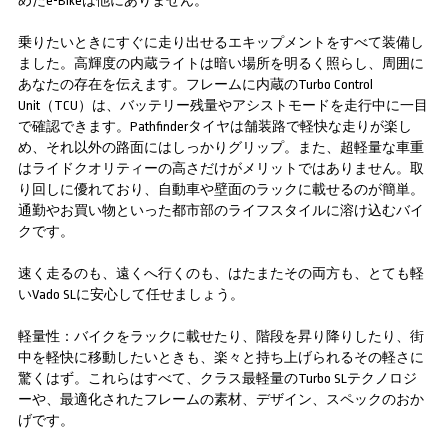
めたe-Bikeは他にありません。
乗りたいときにすぐに走り出せるエキップメントをすべて装備し
ました。高輝度の内蔵ライトは暗い場所を明るく照らし、周囲に
あなたの存在を伝えます。フレームに内蔵のTurbo Control
Unit（TCU）は、バッテリー残量やアシストモードを走行中に一目
で確認できます。Pathfinderタイヤは舗装路で軽快な走りが楽し
め、それ以外の路面にはしっかりグリップ。また、超軽量な車重
はライドクオリティーの高さだけがメリットではありません。取
り回しに優れており、自動車や壁面のラックに載せるのが簡単。
通勤やお買い物といった都市部のライフスタイルに溶け込むバイ
クです。
速く走るのも、遠くへ行くのも、はたまたその両方も、とても軽
いVado SLに安心して任せましょう。
軽量性：バイクをラックに載せたり、階段を昇り降りしたり、街
中を軽快に移動したいときも、楽々と持ち上げられるその軽さに
驚くはず。これらはすべて、クラス最軽量のTurbo SLテクノロジ
ーや、最適化されたフレームの素材、デザイン、スペックのおか
げです。