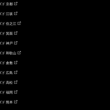
ド 京都
ド 江坂
ズド 住之江
ド 箕面
ド 神戸
ズド 和歌山
ド 倉敷
ド 広島
ド 高松
ド 福岡
ド 熊本