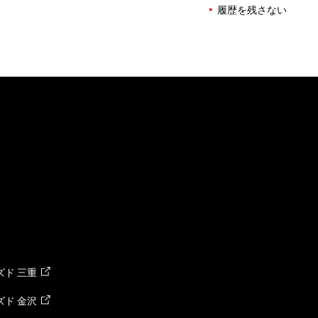
履歴を残さない
ド 三重
ド 金沢