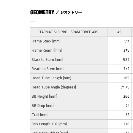
TARMAC SL8 PRO - SRAM FORCE AXS
49
Frame Stack (mm)
514
Frame Reach (mm)
375
Stack to Stem (mm)
522
Reach to Stem (mm)
372
Head Tube Length (mm)
109
Head Tube Angle (degrees)
71.75
BB Height (mm)
266
BB Drop (mm)
74
Trail (mm)
63
Fork Length, Full (mm)
370