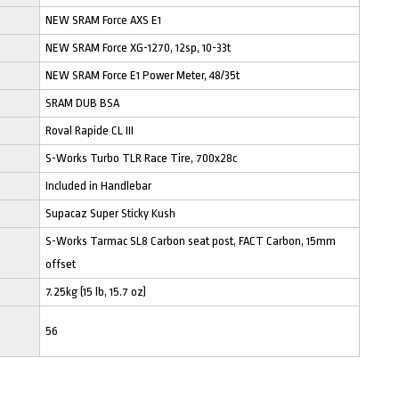
NEW SRAM Force AXS E1
NEW SRAM Force XG-1270, 12sp, 10-33t
NEW SRAM Force E1 Power Meter, 48/35t
SRAM DUB BSA
Roval Rapide CL III
S-Works Turbo TLR Race Tire, 700x28c
Included in Handlebar
Supacaz Super Sticky Kush
S-Works Tarmac SL8 Carbon seat post, FACT Carbon, 15mm
offset
7.25kg (15 lb, 15.7 oz)
56