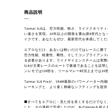
商品説明
Tarmac SL8は、空力性能、軽さ、ライドクオ
い速さを実現。20年以上の開発を重ね第8世代となっ
イクです。あなたもぜひ、最新世代を体感してくだ
エアロなだけ、あるいは軽いだけではレースに勝て
空力性能、軽量性、剛性、そしてコンプライアンス
る必要があります。ライドサイエンスチームは実際の
SL8が主要レースのルートで最速であることを証明しま
ンレモでは128秒を、ツールマレー峠頂上までは20
Tarmac SL8 Proが、SRAM最新のパワーメータ
レーキングと、より速く精確なシフティングを提供
■すべてをエアロに：見た目を良くするだけでなく
した。その過程で完成したのが、あのVengeを超える