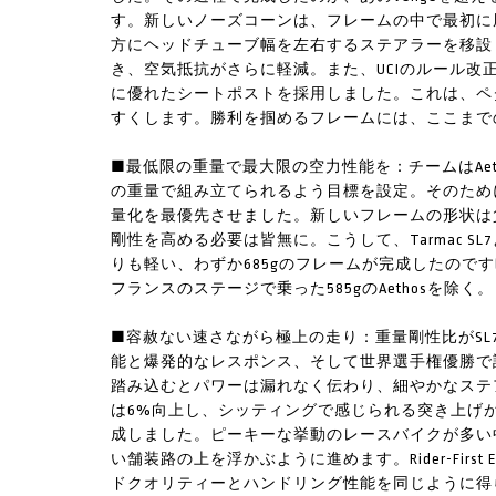
す。新しいノーズコーンは、フレームの中で最初に
方にヘッドチューブ幅を左右するステアラーを移設
き、空気抵抗がさらに軽減。また、UCIのルール改正を
に優れたシートポストを採用しました。これは、ペ
すくします。勝利を掴めるフレームには、ここまで
■最低限の重量で最大限の空力性能を：チームはAetho
の重量で組み立てられるよう目標を設定。そのため
量化を最優先させました。新しいフレームの形状は
剛性を高める必要は皆無に。こうして、Tarmac S
りも軽い、わずか685gのフレームが完成したのです(
フランスのステージで乗った585gのAethosを除く。
■容赦ない速さながら極上の走り：重量剛性比がSL7
能と爆発的なレスポンス、そして世界選手権優勝で
踏み込むとパワーは漏れなく伝わり、細やかなステ
は6%向上し、シッティングで感じられる突き上げ
成しました。ピーキーな挙動のレースバイクが多い
い舗装路の上を浮かぶように進めます。Rider-First
ドクオリティーとハンドリング性能を同じように得