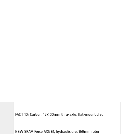
FACT 10r Carbon, 12x100mm thru-axle, flat-mount disc
NEW SRAM Force AXS E1, hydraulic disc 160mm rotor