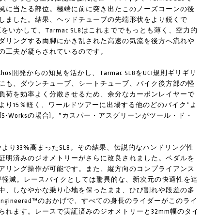
風に当たる部位。極端に前に突き出たこのノーズコーンの後
しました。結果、ヘッドチューブの先端形状をより鋭くで
いかして、Tarmac SL8はこれまででもっとも薄く、空力的
ダリングする両脚にかき乱された高速の気流を後方へ流れや
の工夫が凝らされているのです。
s開発からの知見を活かし、Tarmac SL8をUCI規則ギリギリ
にも、ダウンチューブ、シートチューブ、バイク後方部の軽
負荷を効率よく分散させるため、余分なカーボンレイヤーで
L7より15％軽く、ワールドツアーに出場する他のどのバイク*よ
S-Worksの場合)。*カスパー・アスグリーンがツール・ド・
より33%高まったSL8。その結果、伝説的なハンドリング性
証明済みのジオメトリーがさらに改良されました。ペダルを
アリング操作が可能です。また、縦方向のコンプライアンス
が軽減。レースバイクとしては驚異的な、新次元の快適性を達
中、しなやかな乗り心地を保ったまま、ひび割れや段差の多
 Engineered™のおかげで、すべての身長のライダーがこのライ
られます。レースで実証済みのジオメトリーと32mm幅のタイ