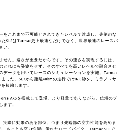
リティーをこれまで不可能とされてきたレベルで達成し、先例のな
たSL8はTarmac史上最速なだけでなく、世界最速のレースバ
さい。
ません。速さが重要だからです。その速さを実現するには、
のどれにも妥協をせず、そのすべてを高いレベルで融合させ
データを用いてレースのシミュレーションを実施。Tarmac
した。SL7から距離40kmの走行では16.6秒を、ミラノ～サ
秒を短縮します。
ー内蔵Force AXSを搭載して登場。より軽量でありながら、信頼のブ
します。
、実際に効果のある部位、つまり先端部の空力性能を高めま
、もっとも空力性能に優れたロードバイク、Tarmac SL8で