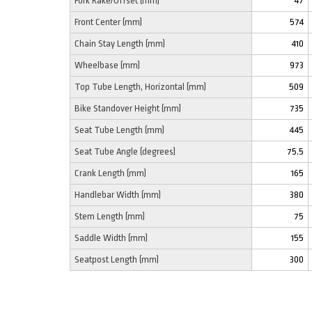
Fork Rake/Offset (mm)
47
Front Center (mm)
574
Chain Stay Length (mm)
410
Wheelbase (mm)
973
Top Tube Length, Horizontal (mm)
509
Bike Standover Height (mm)
735
Seat Tube Length (mm)
445
Seat Tube Angle (degrees)
75.5
Crank Length (mm)
165
Handlebar Width (mm)
380
Stem Length (mm)
75
Saddle Width (mm)
155
Seatpost Length (mm)
300