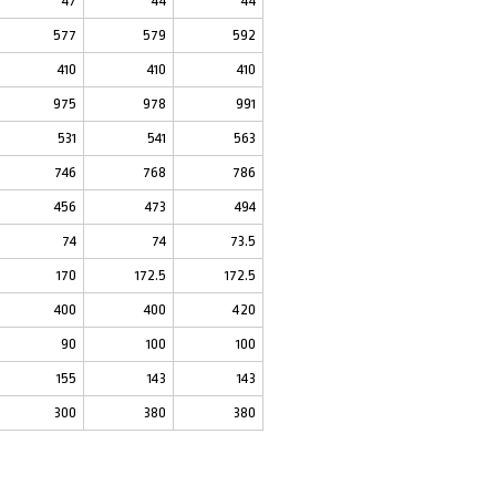
47
44
44
577
579
592
410
410
410
975
978
991
531
541
563
746
768
786
456
473
494
74
74
73.5
170
172.5
172.5
400
400
420
90
100
100
155
143
143
300
380
380