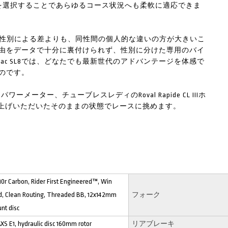
ヤを選択することであらゆるコース状況へも柔軟に適応できま
特長は、性別による差よりも、同性間の個人的な違いの方が大きいこ
由をデータで十分に裏付けられず、性別に分けた専用のバイ
ac SL8では、どなたでも最新世代のアドバンテージを体感で
のです。
ットとパワーメーター、チューブレスレディのRoval Rapide CL IIIホ
搭載。お買い上げいただいたそのままの状態でレースに挑めます。
0r Carbon, Rider First Engineered™, Win
d, Clean Routing, Threaded BB, 12x142mm
フォーク
unt disc
S E1, hydraulic disc 160mm rotor
リアブレーキ