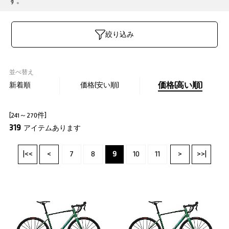
す。
絞り込み
並べ替え
新着順
価格(安い順)
価格(高い順)
[241～270件]
319
アイテムあります
|<<
<
7
8
9
10
11
>
>>|