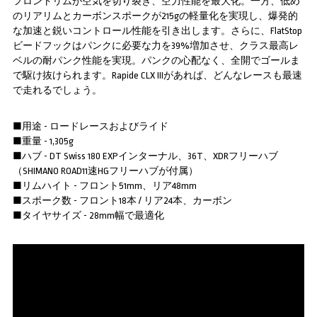
フロントリムが空気を切り裂き、空力性能を最大化。一方、低め
のリアリムとカーボンスポークが215gの軽量化を実現し、爆発的
な加速と鋭いコントロール性能を引き出します。さらに、FlatStop
ビードフックはパンクに必要な力を39%増加させ、クラス最高レ
ベルの耐パンク性能を実現。パンクの心配なく、全開でゴールま
で駆け抜けられます。Rapide CLX IIIがあれば、どんなレースも最速
で走れるでしょう。
■用途 - ロードレースおよびライド
■重量 - 1,305g
■ハブ - DT Swiss 180 EXPインターナル、36T、XDRフリーハブ
（SHIMANO ROAD11速HGフリーハブが付属）
■リムハイト - フロント51mm、リア48mm
■スポーク数 - フロント18本 / リア24本、カーボン
■タイヤサイズ - 28mm幅で最適化