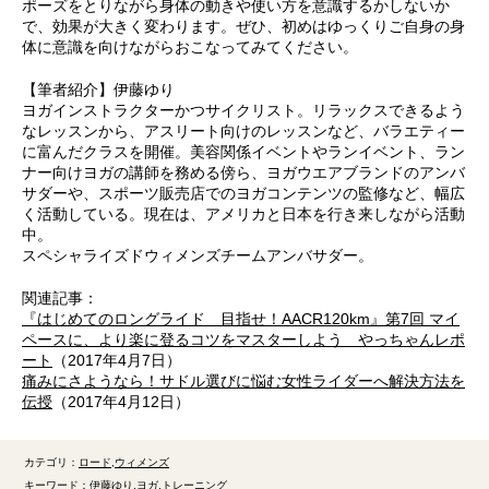
ポーズをとりながら身体の動きや使い方を意識するかしないか
で、効果が大きく変わります。ぜひ、初めはゆっくりご自身の身
体に意識を向けながらおこなってみてください。
【筆者紹介】伊藤ゆり
ヨガインストラクターかつサイクリスト。リラックスできるよう
なレッスンから、アスリート向けのレッスンなど、バラエティー
に富んだクラスを開催。美容関係イベントやランイベント、ラン
ナー向けヨガの講師を務める傍ら、ヨガウエアブランドのアンバ
サダーや、スポーツ販売店でのヨガコンテンツの監修など、幅広
く活動している。現在は、アメリカと日本を行き来しながら活動
中。
スペシャライズドウィメンズチームアンバサダー。
関連記事：
『はじめてのロングライド 目指せ！AACR120km』第7回 マイ
ペースに、より楽に登るコツをマスターしよう やっちゃんレポ
ート
（2017年4月7日）
痛みにさようなら！サドル選びに悩む女性ライダーへ解決方法を
伝授
（2017年4月12日）
カテゴリ：
ロード
ウィメンズ
キーワード：
伊藤ゆり
ヨガ
トレーニング