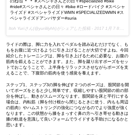
のね🤔 ＊ ＊ #スペシャさんとの日々#specialized #bike
#ride#スペシャさんとの日々 #bike #ロードバイク #スペシャ
ライズド #スペシャライズドWMN #SPECIALIZEDWMN #ス
ペシャライズドアンバサダー#suria
Itoh Yuriさん(@yurililyhh)がシェアした投稿 -
2017 1月 7 8:59午後 PST
ライドの際は、脚に力を入れてペダルを踏み込むだけでなく、も
もをお腹に近づけるように引き上げることが大切ですよね。今回
紹介したトレーニングは、脚を引き上げるために必要な、お腹の
筋肉を鍛えることができます。また、脚を蹴り出すポーズをセッ
トでおこなうことで、上半身をリラックスさせながらポーズを支
えることで、下腹部の筋肉を使う感覚を養えます。
ステップ1、ステップ3の脚を伸ばす２つのポーズは、股関節を開
いてポーズをとると少し簡単です。収縮しやすい股関節の前の部
分を伸ばし、動きがスムーズなります。股関節を床と平行にする
場合は、内転筋（脚を付け根から閉じるときに使う、内もも周辺
の筋肉）やハムストリングの強化につながるのでより強度が強く
なります。この状態から膝をまっすぐ鼻の方へ引き寄せる動きは
膝の軌道を意識して良いフォームでライドする手助けになるかと
思います。