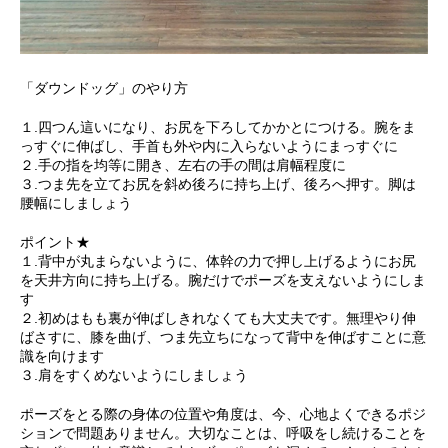
「ダウンドッグ」のやり方
１.四つん這いになり、お尻を下ろしてかかとにつける。腕をま
っすぐに伸ばし、手首も外や内に入らないようにまっすぐに
２.手の指を均等に開き、左右の手の間は肩幅程度に
３.つま先を立てお尻を斜め後ろに持ち上げ、後ろへ押す。脚は
腰幅にしましょう
ポイント★
１.背中が丸まらないように、体幹の力で押し上げるようにお尻
を天井方向に持ち上げる。腕だけでポーズを支えないようにしま
す
２.初めはもも裏が伸ばしきれなくても大丈夫です。無理やり伸
ばさすに、膝を曲げ、つま先立ちになって背中を伸ばすことに意
識を向けます
３.肩をすくめないようにしましょう
ポーズをとる際の身体の位置や角度は、今、心地よくできるポジ
ションで問題ありません。大切なことは、呼吸をし続けることを