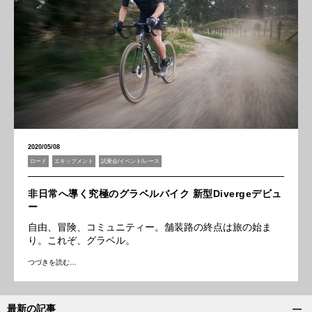
2020/05/08
ロード
エキップメント
試乗会/イベント/レース
非日常へ導く究極のグラベルバイク 新型Divergeデビュ
ー
自由、冒険、コミュニティー。舗装路の終点は旅の始ま
り。これぞ、グラベル。
つづきを読む…
最新の記事