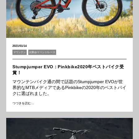
2021/01/14
マウンテン
試乗会/イベント/レース
Stumpjumper EVO：Pinkbike2020年ベストバイク受
賞！
マウンテンバイク通の間で話題のStumpjumper EVOが世
界的なMTBメディアであるPinkbikeの2020年のベストバイ
クに選ばれました。
つづきを読む…