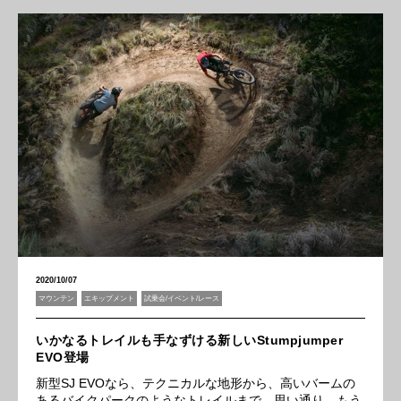
2020/10/07
マウンテン
エキップメント
試乗会/イベント/レース
いかなるトレイルも手なずける新しいStumpjumper
EVO登場
新型SJ EVOなら、テクニカルな地形から、高いバームの
あるバイクパークのようなトレイルまで、思い通り。もう