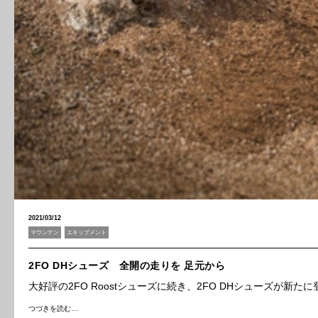
2021/03/12
マウンテン
エキップメント
2FO DHシューズ 全開の走りを 足元から
大好評の2FO Roostシューズに続き、2FO DHシューズが新たに
つづきを読む…