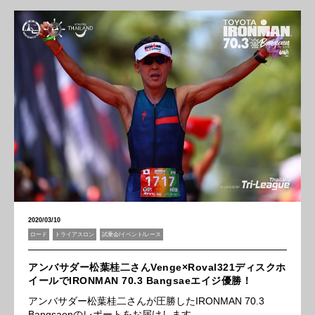
2020/03/10
ロード
トライアスロン
試乗会/イベント/レース
アンバサダー松葉桂二さんVenge×Roval321ディスクホ
イールでIRONMAN 70.3 Bangsaeエイジ優勝！
アンバサダー松葉桂二さんが圧勝したIRONMAN 70.3
Bangsaenのレポートをお届けします。