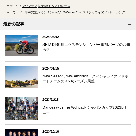
カテゴリ：
マウンテン
試乗会/イベント/レース
キーワード：
平林安里
マウンテンバイク
S-Works
Epic
スペシャライズド・レーシング
最新の記事
2024/02/02
SHIV DISC用エクステンションバー追加パーツのお知
らせ
2024/01/15
New Season, New Ambition｜スペシャライズドサポ
ートチームの2024シーズン展望
2023/11/18
Dances with The Wolfpack ジャパンカップ2023レビ
ュー
2023/10/10