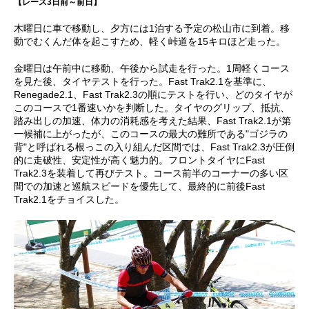
【レース3日前～前日】
木曜日に車で移動し、夕方には1泊する予定の松山市に到着。移
動でむくんだ体を起こすため、軽く峠道を15キロほど走った。
金曜日は午前中に移動、午後から試走を行った。1周軽くコース
を見た後、タイヤテストを行った。Fast Trak2.1を基準に、
Renegade2.1、Fast Trak2.3の順にテストを行い、どのタイヤが
このコースで1番速いかを判断した。タイヤのグリップ、抵抗、
踏み出しの加速、体力の消耗感を考えた結果、Fast Trak2.1が第
一候補に上がったが、このコースの最大の難所である"ゴジラの
背"と呼ばれる根っこの入り組んだ区間では、Fast Trak2.3が圧倒
的に走破性、安定性が高く魅力的。フロントタイヤにFast
Trak2.3を装着して再びテスト。コース前半のコーナーの多い区
間での加速と巡航スピードを優先して、最終的に前後Fast
Trak2.1をチョイスした。