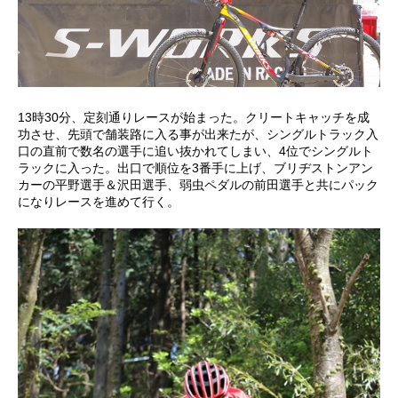
13時30分、定刻通りレースが始まった。クリートキャッチを成
功させ、先頭で舗装路に入る事が出来たが、シングルトラック入
口の直前で数名の選手に追い抜かれてしまい、4位でシングルト
ラックに入った。出口で順位を3番手に上げ、ブリヂストンアン
カーの平野選手＆沢田選手、弱虫ペダルの前田選手と共にパック
になりレースを進めて行く。