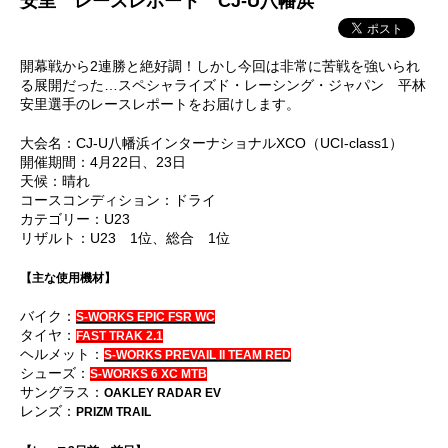
安里 レースレポート CJ-U八幡浜
開幕戦から2連勝と絶好調！しかし今回は非常に苦戦を強いられ
る展開だった…スペシャライズド・レーシング・ジャパン 平林
安里選手のレースレポートをお届けします。
大会名：CJ-U八幡浜インターナショナルXCO（UCI-class1）
開催期間：4月22日、23日
天候：晴れ
コースコンディション：ドライ
カテゴリー：U23
リザルト：U23 1位、総合 1位
【主な使用機材】
バイク：
S-WORKS EPIC FSR WC
タイヤ：
FAST TRAK 2.1
ヘルメット：
S-WORKS PREVAIL II TEAM RED
シューズ：
S-WORKS 6 XC MTB
サングラス：
OAKLEY RADAR EV
レンズ：
PRIZM TRAIL