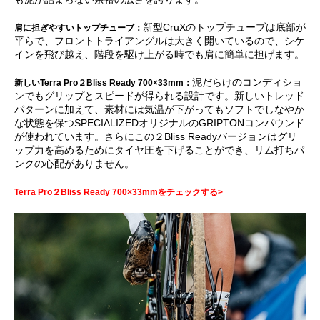
新型CruXのトップチューブは底部が
肩に担ぎやすいトップチューブ：
平らで、フロントトライアングルは大きく開いているので、シケ
インを飛び越え、階段を駆け上がる時でも肩に簡単に担げます。
泥だらけのコンディショ
新しいTerra Pro２Bliss Ready 700×33mm：
ンでもグリップとスピードが得られる設計です。新しいトレッド
パターンに加えて、素材には気温が下がってもソフトでしなやか
な状態を保つSPECIALIZEDオリジナルのGRIPTONコンパウンド
が使われています。さらにこの２Bliss Readyバージョンはグリ
ップ力を高めるためにタイヤ圧を下げることができ、リム打ちパ
ンクの心配がありません。
Terra Pro２Bliss Ready 700×33mmをチェックする>