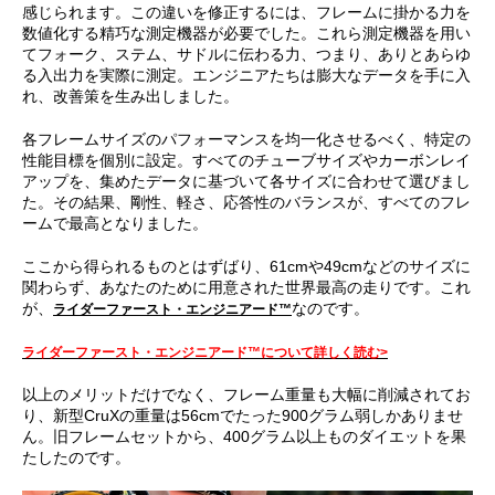
感じられます。この違いを修正するには、フレームに掛かる力を
数値化する精巧な測定機器が必要でした。これら測定機器を用い
てフォーク、ステム、サドルに伝わる力、つまり、ありとあらゆ
る入出力を実際に測定。エンジニアたちは膨大なデータを手に入
れ、改善策を生み出しました。
各フレームサイズのパフォーマンスを均一化させるべく、特定の
性能目標を個別に設定。すべてのチューブサイズやカーボンレイ
アップを、集めたデータに基づいて各サイズに合わせて選びまし
た。その結果、剛性、軽さ、応答性のバランスが、すべてのフレ
ームで最高となりました。
ここから得られるものとはずばり、61cmや49cmなどのサイズに
関わらず、あなたのために用意された世界最高の走りです。これ
が、
なのです。
ライダーファースト・エンジニアード™
ライダーファースト・エンジニアード™について詳しく読む>
以上のメリットだけでなく、フレーム重量も大幅に削減されてお
り、新型CruXの重量は56cmでたった900グラム弱しかありませ
ん。旧フレームセットから、400グラム以上ものダイエットを果
たしたのです。