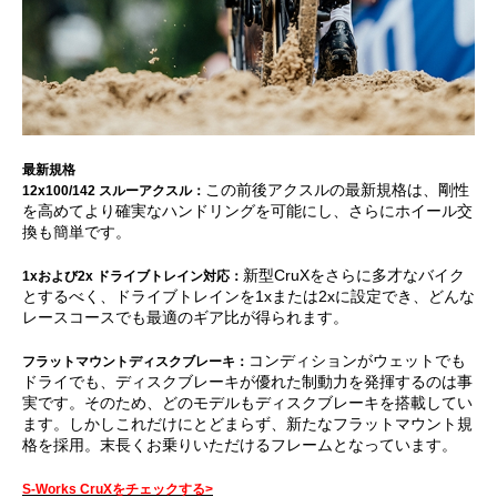
最新規格
この前後アクスルの最新規格は、剛性
12x100/142 スルーアクスル：
を高めてより確実なハンドリングを可能にし、さらにホイール交
換も簡単です。
新型CruXをさらに多才なバイク
1xおよび2x ドライブトレイン対応：
とするべく、ドライブトレインを1xまたは2xに設定でき、どんな
レースコースでも最適のギア比が得られます。
コンディションがウェットでも
フラットマウントディスクブレーキ：
ドライでも、ディスクブレーキが優れた制動力を発揮するのは事
実です。そのため、どのモデルもディスクブレーキを搭載してい
ます。しかしこれだけにとどまらず、新たなフラットマウント規
格を採用。末長くお乗りいただけるフレームとなっています。
S-Works CruXをチェックする>