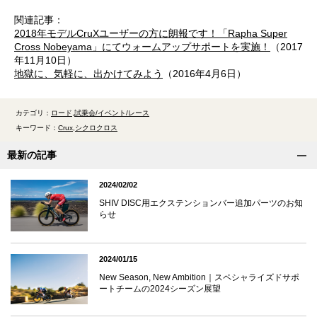
関連記事：
2018年モデルCruXユーザーの方に朗報です！「Rapha Super
Cross Nobeyama」にてウォームアップサポートを実施！
（2017
年11月10日）
地獄に、気軽に、出かけてみよう
（2016年4月6日）
カテゴリ：
ロード
試乗会/イベント/レース
キーワード：
Crux
シクロクロス
最新の記事
2024/02/02
SHIV DISC用エクステンションバー追加パーツのお知
らせ
2024/01/15
New Season, New Ambition｜スペシャライズドサポ
ートチームの2024シーズン展望