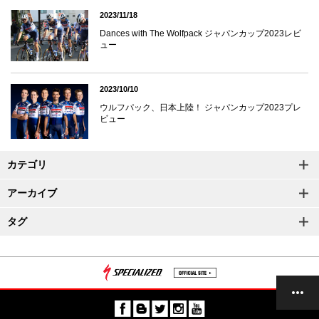
2023/11/18
Dances with The Wolfpack ジャパンカップ2023レビ
ュー
2023/10/10
ウルフパック、日本上陸！ ジャパンカップ2023プレ
ビュー
カテゴリ
アーカイブ
タグ
記事一覧
上へ
次へ
前へ