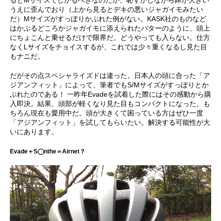
るとMサイズでしかるべきなのだが、恥ずかしながら鉢が大きい
うえに歪んでおり（上から見るとデキの悪いジャガイモみたい
だ）Mサイズがすっぽりかぶれた例がない。KASK社のものなど
はかぶるどころかジャガイモに添えられたバターのように、頭上
にちょこんと乗せるだけで限界だ。どうやっても入らない。仕方
なくLサイズをチョイスするが、これでは少々重くなるし見た目
もナニだ。
だがその点スペシャライズドは違った。日本人の頭に合った「ア
ジアンフィット」によって、筆者でもS/Mサイズがすっぽりとか
ぶれたのである！ 一昨年Evadeを試着した際にはその感動から購
入即決。結果、頭部が軽くなり見た目もコンパクトになった。も
ちろん現在も愛用中だ。頭が大きくて困っている方はぜひ一度
「アジアンフィット」を試してもらいたい。解決する可能性が大
いにあります。
Evade＋S◯nthe＝Airnet？