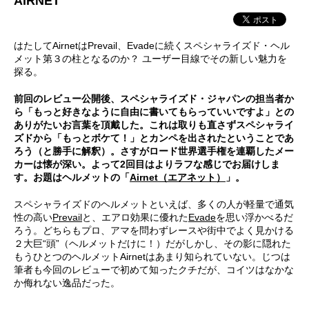
AIRNET
はたしてAirnetはPrevail、Evadeに続くスペシャライズド・ヘル
メット第３の柱となるのか？ ユーザー目線でその新しい魅力を
探る。
前回のレビュー公開後、スペシャライズド・ジャパンの担当者か
ら「もっと好きなように自由に書いてもらっていいですよ」との
ありがたいお言葉を頂戴した。これは取りも直さずスペシャライ
ズドから「もっとボケて！」とカンペを出されたということであ
ろう（と勝手に解釈）。さすがロード世界選手権を連覇したメー
カーは懐が深い。よって2回目はよりラフな感じでお届けしま
す。お題はヘルメットの「
Airnet（エアネット）
」。
スペシャライズドのヘルメットといえば、多くの人が軽量で通気
性の高い
Prevail
と、エアロ効果に優れた
Evade
を思い浮かべるだ
ろう。どちらもプロ、アマを問わずレースや街中でよく見かける
２大巨“頭”（ヘルメットだけに！）だがしかし、その影に隠れた
もうひとつのヘルメットAirnetはあまり知られていない。じつは
筆者も今回のレビューで初めて知ったクチだが、コイツはなかな
か侮れない逸品だった。