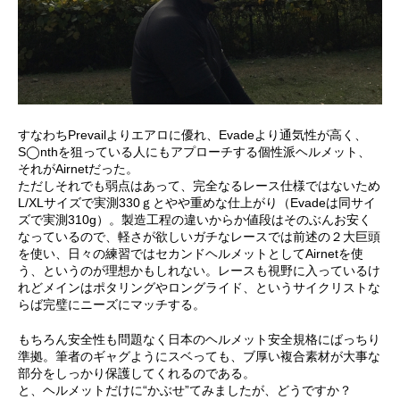
すなわちPrevailよりエアロに優れ、Evadeより通気性が高く、
S◯nthを狙っている人にもアプローチする個性派ヘルメット、
それがAirnetだった。
ただしそれでも弱点はあって、完全なるレース仕様ではないため
L/XLサイズで実測330ｇとやや重めな仕上がり（Evadeは同サイ
ズで実測310g）。製造工程の違いからか値段はそのぶんお安く
なっているので、軽さが欲しいガチなレースでは前述の２大巨頭
を使い、日々の練習ではセカンドヘルメットとしてAirnetを使
う、というのが理想かもしれない。レースも視野に入っているけ
れどメインはポタリングやロングライド、というサイクリストな
らば完璧にニーズにマッチする。
もちろん安全性も問題なく日本のヘルメット安全規格にばっちり
準拠。筆者のギャグようにスベっても、ブ厚い複合素材が大事な
部分をしっかり保護してくれるのである。
と、ヘルメットだけに“かぶせ”てみましたが、どうですか？