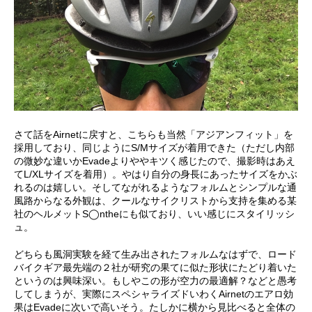
さて話をAirnetに戻すと、こちらも当然「アジアンフィット」を
採用しており、同じようにS/Mサイズが着用できた（ただし内部
の微妙な違いかEvadeよりややキツく感じたので、撮影時はあえ
てL/XLサイズを着用）。やはり自分の身長にあったサイズをかぶ
れるのは嬉しい。そしてながれるようなフォルムとシンプルな通
風路からなる外観は、クールなサイクリストから支持を集める某
社のヘルメットS◯ntheにも似ており、いい感じにスタイリッシ
ュ。
どちらも風洞実験を経て生み出されたフォルムなはずで、ロード
バイクギア最先端の２社が研究の果てに似た形状にたどり着いた
というのは興味深い。もしやこの形が空力の最適解？などと愚考
してしまうが、実際にスペシャライズドいわくAirnetのエアロ効
果はEvadeに次いで高いそう。たしかに横から見比べると全体の