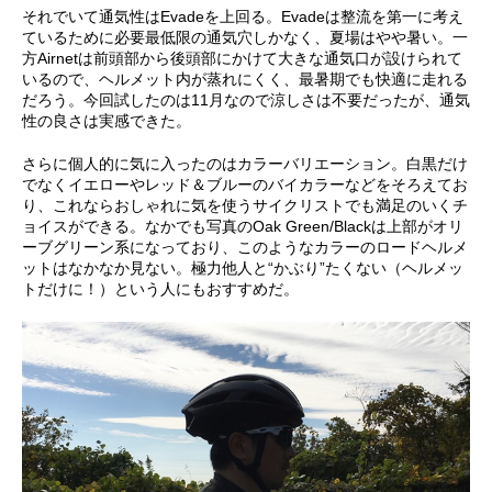
それでいて通気性はEvadeを上回る。Evadeは整流を第一に考え
ているために必要最低限の通気穴しかなく、夏場はやや暑い。一
方Airnetは前頭部から後頭部にかけて大きな通気口が設けられて
いるので、ヘルメット内が蒸れにくく、最暑期でも快適に走れる
だろう。今回試したのは11月なので涼しさは不要だったが、通気
性の良さは実感できた。
さらに個人的に気に入ったのはカラーバリエーション。白黒だけ
でなくイエローやレッド＆ブルーのバイカラーなどをそろえてお
り、これならおしゃれに気を使うサイクリストでも満足のいくチ
ョイスができる。なかでも写真のOak Green/Blackは上部がオリ
ーブグリーン系になっており、このようなカラーのロードヘルメ
ットはなかなか見ない。極力他人と“かぶり”たくない（ヘルメッ
トだけに！）という人にもおすすめだ。