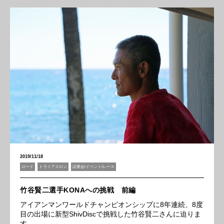
2019/11/18
ロード
トライアスロン
試乗会/イベント/レース
竹谷賢二選手KONAへの挑戦 前編
アイアンマンワールドチャンピオンシップに8年連続、8度
目の出場に新型ShivDiscで挑戦した竹谷賢二さんに迫りま
す。