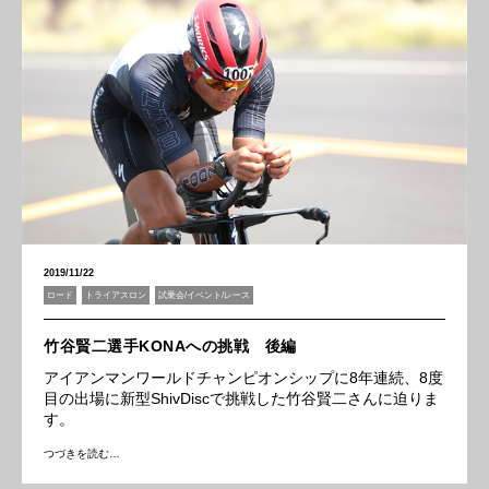
2019/11/22
ロード
トライアスロン
試乗会/イベント/レース
竹谷賢二選手KONAへの挑戦 後編
アイアンマンワールドチャンピオンシップに8年連続、8度
目の出場に新型ShivDiscで挑戦した竹谷賢二さんに迫りま
す。
つづきを読む…