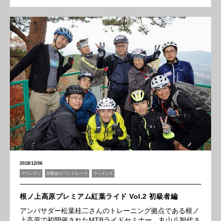
2018/12/06
マウンテン
試乗会/イベント/レース
ウィメンズ
根ノ上高原プレミアム紅葉ライド Vol.2 初級者編
アンバサダー松葉桂二さんのトレーニング拠点である根ノ
上高原で初開催されたMTBライドセミナー。丸山八智代さ