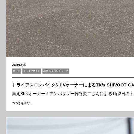
2019/12/26
ロード
トライアスロン
試乗会/イベント/レース
トライアスロンバイクSHIVオーナーによるTK’s SHIVOOT C
集えShivオーナー！アンバサダー竹谷賢二さんによる1泊2日
つづきを読む…