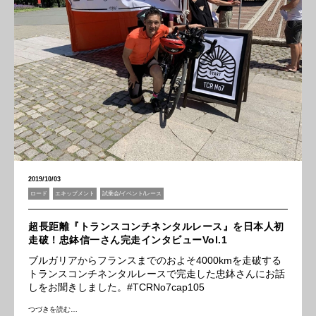
2019/10/03
ロード
エキップメント
試乗会/イベント/レース
超長距離『トランスコンチネンタルレース』を日本人初
走破！忠鉢信一さん完走インタビューVol.1
ブルガリアからフランスまでのおよそ4000kmを走破する
トランスコンチネンタルレースで完走した忠鉢さんにお話
しをお聞きしました。#TCRNo7cap105
つづきを読む…