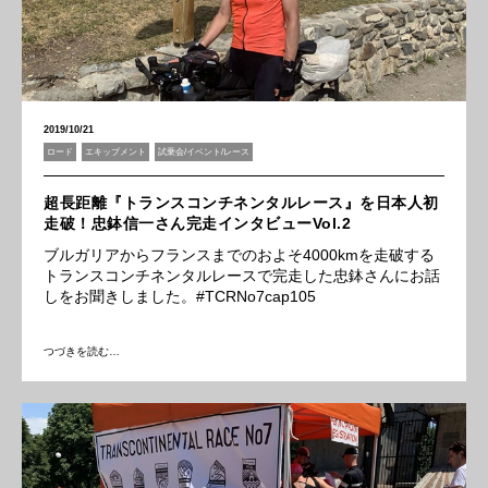
2019/10/21
ロード
エキップメント
試乗会/イベント/レース
超長距離『トランスコンチネンタルレース』を日本人初
走破！忠鉢信一さん完走インタビューVol.2
ブルガリアからフランスまでのおよそ4000kmを走破する
トランスコンチネンタルレースで完走した忠鉢さんにお話
しをお聞きしました。#TCRNo7cap105
つづきを読む…