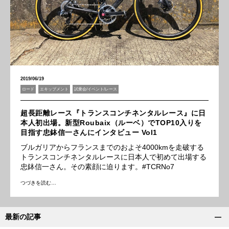
2019/06/19
ロード
エキップメント
試乗会/イベント/レース
超長距離レース『トランスコンチネンタルレース』に日
本人初出場。新型Roubaix（ルーベ）でTOP10入りを
目指す忠鉢信一さんにインタビュー Vol1
ブルガリアからフランスまでのおよそ4000kmを走破する
トランスコンチネンタルレースに日本人で初めて出場する
忠鉢信一さん。その素顔に迫ります。#TCRNo7
つづきを読む…
最新の記事