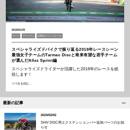
2019/01/25
ロード
マウンテン
試乗会/イベント/レース
スペシャライズドバイクで振り返る2018年レースシーン
最強女子チームのTarmac Discと将来有望な若手チーム
が選んだAllez Sprint編
スペシャライズドライダーが活躍した2018年のレースを総
括します！
つづきを読む…
最新の記事
2024/02/02
SHIV DISC用エクステンションバー追加パーツのお知
らせ