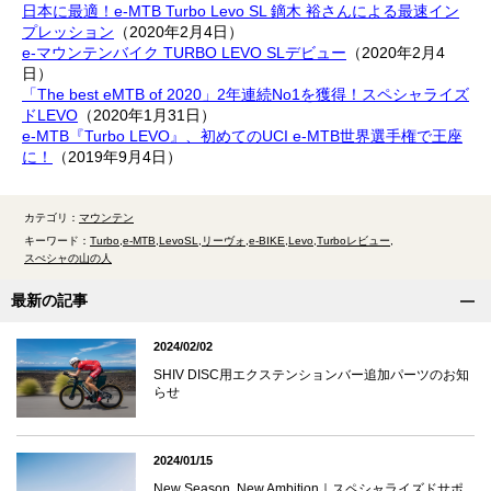
日本に最適！e-MTB Turbo Levo SL 鏑木 裕さんによる最速イン
プレッション
（2020年2月4日）
e-マウンテンバイク TURBO LEVO SLデビュー
（2020年2月4
日）
「The best eMTB of 2020」2年連続No1を獲得！スペシャライズ
ドLEVO
（2020年1月31日）
e-MTB『Turbo LEVO』、初めてのUCI e-MTB世界選手権で王座
に！
（2019年9月4日）
カテゴリ：
マウンテン
キーワード：
Turbo
e-MTB
LevoSL
リーヴォ
e-BIKE
Levo
Turboレビュー
スぺシャの山の人
最新の記事
2024/02/02
SHIV DISC用エクステンションバー追加パーツのお知
らせ
2024/01/15
New Season, New Ambition｜スペシャライズドサポ