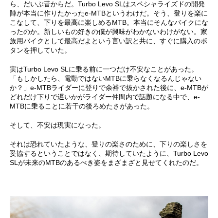
ら、だいぶ昔からだ。Turbo Levo SLはスペシャライズドの開発
陣が本当に作りたかったe-MTBというわけだ。そう、登りを楽に
こなして、下りを最高に楽しめるMTB。本当にそんなバイクにな
ったのか。新しいもの好きの僕が興味がわかないわけがない。家
族用バイクとして最高だよという言い訳と共に、すぐに購入のボ
タンを押していた。
実はTurbo Levo SLに乗る前に一つだけ不安なことがあった。
「もしかしたら、電動ではないMTBに乗らなくなるんじゃない
か？」e-MTBライダーに登りで余裕で抜かされた後に、e-MTBが
どれだけ下りで遅いかがライダー仲間内で話題になる中で、e-
MTBに乗ることに若干の後ろめたさがあった。
そして、不安は現実になった。
それは恐れていたような、登りの楽さのために、下りの楽しさを
妥協するということではなく、期待していたように、Turbo Levo
SLが未来のMTBのあるべき姿をまざまざと見せてくれたのだ。