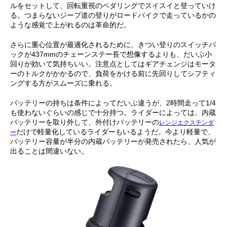
ルをセットして、回転重視のペダリングでスイスイと登っていけ
る。つまらないジープ道の登りがロードバイクで走っているかの
ような感覚で上がれるのは革命的だ。
さらに重心位置が最適化されるために、きつい登りのスイッチバ
ックが437mmのチェーンステー長で想像するよりも、だいぶ小
回りが効いて気持ちいい。注意点としてはギアチェンジはモータ
ーのトルクがかかるので、負荷をかける前に先回りしてシフティ
ングする方がスムーズに乗れる。
バッテリーの持ちは条件によってだいぶ違うが、2時間走って1/4
も使わないぐらいの感じで十分持つ。ライダーによっては、内蔵
バッテリーを取り外して、外付けバッテリーの
レンジエクステンダ
だけで軽量化しているライダーもいるようだ。今より軽量で、
ー
バッテリー容量が半分の内蔵バッテリーが発売されたら、人気が
出ることは間違いない。