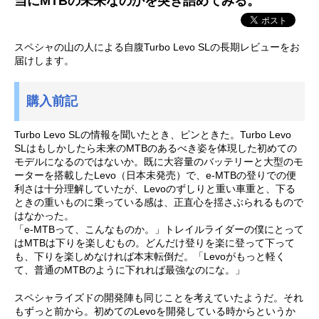
当にMTBの未来なのかを突き詰めてみる。
スペシャの山の人による自腹Turbo Levo SLの長期レビューをお
届けします。
購入前記
Turbo Levo SLの情報を聞いたとき、ピンときた。Turbo Levo
SLはもしかしたら未来のMTBのあるべき姿を体現した初めての
モデルになるのではないか。既に大容量のバッテリーと大型のモ
ーターを搭載したLevo（日本未発売）で、e-MTBの登りでの便
利さは十分理解していたが、Levoのずしりと重い車重と、下る
ときの重いものに乗っている感は、正直心を揺さぶられるもので
はなかった。
「e-MTBって、こんなものか。」トレイルライダーの僕にとって
はMTBは下りを楽しむもの。どんだけ登りを楽に登って下って
も、下りを楽しめなければ本末転倒だ。「Levoがもっと軽く
て、普通のMTBのように下れれば最強なのにな。」
スペシャライズドの開発陣も同じことを考えていたようだ。それ
もずっと前から。初めてのLevoを開発している時からというか