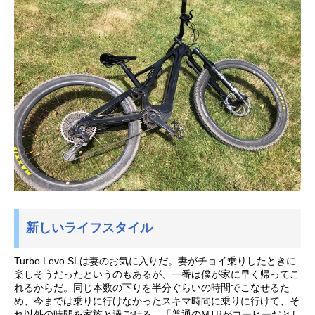
新しいライフスタイル
Turbo Levo SLは妻のお気に入りだ。妻がチョイ乗りしたときに
楽しそうだったというのもあるが、一番は僕が家に早く帰ってこ
れるからだ。同じ本数の下りを半分ぐらいの時間でこなせるた
め、今までは乗りに行けなかったスキマ時間に乗りに行けて、そ
れ以外の時間を家族と過ごせる。「普通のMTBがコーヒーだとし