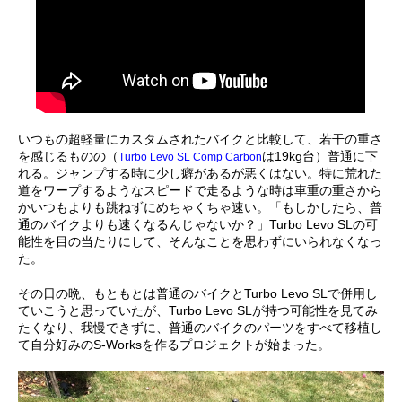
いつもの超軽量にカスタムされたバイクと比較して、若干の重さ
を感じるものの（
は19kg台）普通に下
Turbo Levo SL Comp Carbon
れる。ジャンプする時に少し癖があるが悪くはない。特に荒れた
道をワープするようなスピードで走るような時は車重の重さから
かいつもよりも跳ねずにめちゃくちゃ速い。「もしかしたら、普
通のバイクよりも速くなるんじゃないか？」Turbo Levo SLの可
能性を目の当たりにして、そんなことを思わずにいられなくなっ
た。
その日の晩、もともとは普通のバイクとTurbo Levo SLで併用し
ていこうと思っていたが、Turbo Levo SLが持つ可能性を見てみ
たくなり、我慢できずに、普通のバイクのパーツをすべて移植し
て自分好みのS-Worksを作るプロジェクトが始まった。