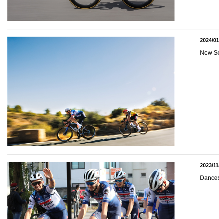
2024/01
New 
2023/11
Dance