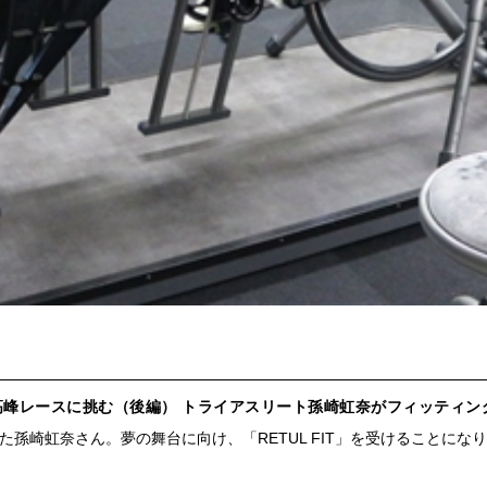
最高峰レースに挑む（後編） トライアスリート孫崎虹奈がフィッティ
た孫崎虹奈さん。夢の舞台に向け、「RETUL FIT」を受けることにな